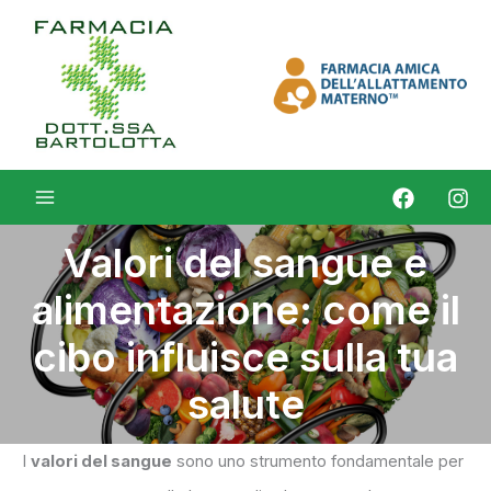
Vai
al
contenuto
Valori del sangue e
alimentazione: come il
cibo influisce sulla tua
salute
I
valori del sangue
sono uno strumento fondamentale per