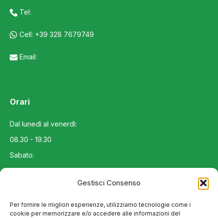
Tel:
+39 0445 402786
Cell: +39 328 7679749
Email:
bartolottafarmacia@gmail.com
Orari
Dal lunedì al venerdì:
08.30 - 19.30
Sabato:
08.30 - 12.30
Gestisci Consenso
Domenica:
chiuso
Per fornire le migliori esperienze, utilizziamo tecnologie come i
cookie per memorizzare e/o accedere alle informazioni del