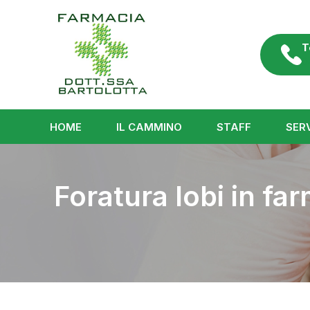
Vai
al
T
contenuto
0
HOME
IL CAMMINO
STAFF
SERV
Foratura lobi in fa