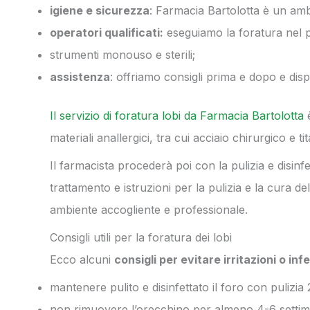
igiene e sicurezza
: Farmacia Bartolotta è un ambie
operatori qualificati:
eseguiamo la foratura nel pi
strumenti monouso e sterili;
assistenza
: offriamo consigli prima e dopo e disp
Il servizio di foratura lobi da Farmacia Bartolotta
è
materiali anallergici, tra cui acciaio chirurgico e ti
Il farmacista procederà poi con la pulizia e disin
trattamento e istruzioni per la pulizia e la cura 
ambiente accogliente e professionale.
Consigli utili per la foratura dei lobi
Ecco alcuni
consigli per evitare irritazioni o inf
mantenere pulito e disinfettato il foro con pulizia 
non rimuovere l’orecchino per almeno 4-6 settim