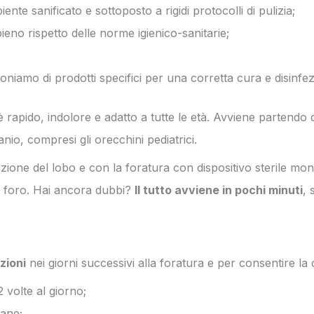
nte sanificato e sottoposto a rigidi protocolli di pulizia;
eno rispetto delle norme igienico-sanitarie;
oniamo di prodotti specifici per una corretta cura e disinfez
 rapido, indolore e adatto a tutte le età. Avviene partendo da
tanio, compresi gli orecchini pediatrici.
fezione del lobo e con la foratura con dispositivo sterile m
del foro. Hai ancora dubbi?
Il tutto avviene in pochi minuti
, 
ezioni
nei giorni successivi alla foratura e per consentire la
2 volte al giorno;
ane;