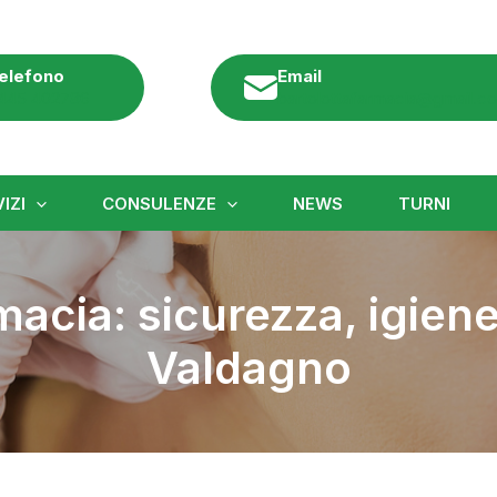
elefono
Email
445 402786
bartolottafarmacia@gmail.c
IZI
CONSULENZE
NEWS
TURNI
rmacia: sicurezza, igiene
Valdagno