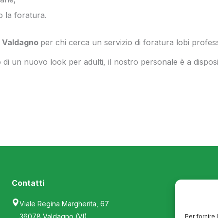
o la foratura.
 a Valdagno
per chi cerca un servizio di foratura lobi profess
o di un nuovo look per adulti, il nostro personale è a disposi
Contatti
Or
Viale Regina Margherita, 67
Dal
36078 Valdagno (VI)
Per fornire