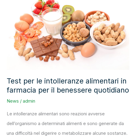
per
le
intolleranze
alimentari
in
farmacia
per
il
Test per le intolleranze alimentari in
benessere
farmacia per il benessere quotidiano
quotidiano
News
/
admin
Le intolleranze alimentari sono reazioni avverse
dell’organismo a determinati alimenti e sono generate da
una difficoltà nel digerire o metabolizzare alcune sostanze.