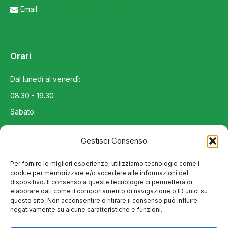
Email:
bartolottafarmacia@gmail.com
Orari
Dal lunedì al venerdì:
08.30 - 19.30
Sabato:
08.30 - 12.30
Gestisci Consenso
Domenica:
chiuso
Per fornire le migliori esperienze, utilizziamo tecnologie come i
cookie per memorizzare e/o accedere alle informazioni del
dispositivo. Il consenso a queste tecnologie ci permetterà di
elaborare dati come il comportamento di navigazione o ID unici su
Facebook
Instagram
questo sito. Non acconsentire o ritirare il consenso può influire
Seguici su
negativamente su alcune caratteristiche e funzioni.