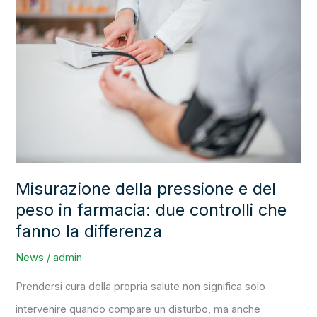
della
pressione
e
del
peso
in
farmacia:
due
Misurazione della pressione e del
controlli
peso in farmacia: due controlli che
che
fanno la differenza
fanno
la
News
/
admin
differenza
Prendersi cura della propria salute non significa solo
intervenire quando compare un disturbo, ma anche