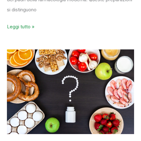
si distinguono
Leggi tutto »
Infiammazioni
alimentari:
il
supporto
della
farmacia