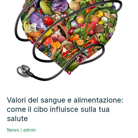
alimentazione:
come
il
cibo
influisce
sulla
tua
salute
Valori del sangue e alimentazione:
come il cibo influisce sulla tua
salute
News
/
admin