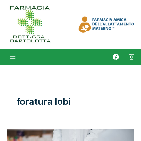
Vai
al
contenuto
foratura lobi
Misurazione