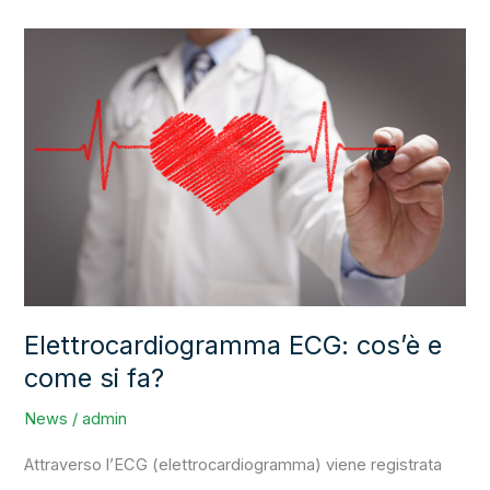
Elettrocardiogramma
ECG:
cos’è
e
come
si
fa?
Elettrocardiogramma ECG: cos’è e
come si fa?
News
/
admin
Attraverso l’ECG (elettrocardiogramma) viene registrata