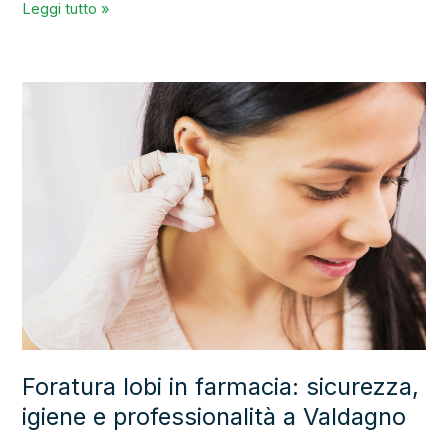
Leggi tutto »
Foratura
lobi
in
farmacia:
sicurezza,
igiene
e
professionalità
a
Foratura lobi in farmacia: sicurezza,
Valdagno
igiene e professionalità a Valdagno