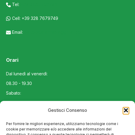
Tel:
+39 0445 402786
Cell: +39 328 7679749
Email:
bartolottafarmacia@gmail.com
Orari
Dal lunedì al venerdì:
08.30 - 19.30
Sabato:
08.30 - 12.30
Gestisci Consenso
Domenica:
chiuso
Per fornire le migliori esperienze, utilizziamo tecnologie come i
cookie per memorizzare e/o accedere alle informazioni del
dispositivo. Il consenso a queste tecnologie ci permetterà di