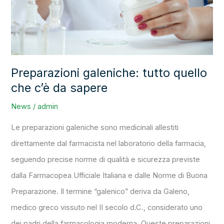
c’è
da
sapere
Preparazioni galeniche: tutto quello
che c’è da sapere
News
/
admin
Le preparazioni galeniche sono medicinali allestiti
direttamente dal farmacista nel laboratorio della farmacia,
seguendo precise norme di qualità e sicurezza previste
dalla Farmacopea Ufficiale Italiana e dalle Norme di Buona
Preparazione. Il termine “galenico” deriva da Galeno,
medico greco vissuto nel II secolo d.C., considerato uno
dei padri della farmacologia moderna. Queste preparazioni